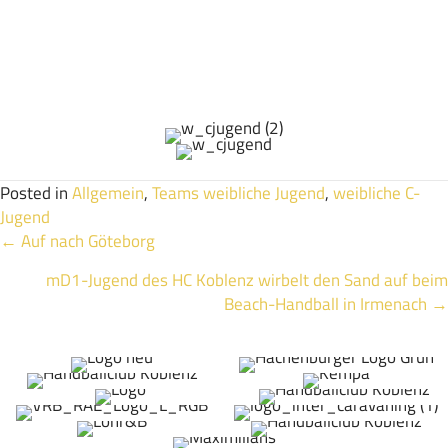
sich auszuprobieren und vor allem auch zu integrieren, was
super gelang!
Der Endstand von 18:7 für den HCK war eine gute
Möglichkeit, sich zu präsentieren. Das Trainergespann bekam
hier einen Einblick zum Leistungsstand der Mannschaft.
Posted in
Allgemein
,
Teams weibliche Jugend
,
weibliche C-
Jugend
Posts
← Auf nach Göteborg
mD1-Jugend des HC Koblenz wirbelt den Sand auf beim
navigation
Beach-Handball in Irmenach →