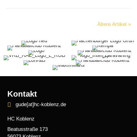
Ältere Artikel »
Kontakt
gude[at]hc-koblenz.de
HC Koblenz
Beatusstraße 173
56073 Koblenz