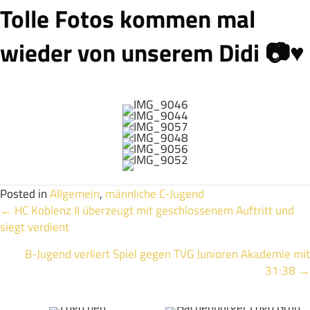
Tolle Fotos kommen mal
wieder von unserem Didi 📷♥️
Posted in
Allgemein
,
männliche C-Jugend
Posts
← HC Koblenz II überzeugt mit geschlossenem Auftritt und
siegt verdient
navigation
B-Jugend verliert Spiel gegen TVG Junioren Akademie mit
31:38 →