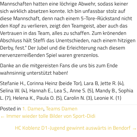
Mannschaften hatten eine löchrige Abwehr, sodass keiner
sich wirklich absetzen konnte. Ich bin unfassbar stolz auf
diese Mannschaft, denn nach einem 5-Tore-Rückstand nicht
den Kopf zu verlieren, zeigt den Teamgeist, aber auch das
Vertrauen in das Team, alles zu schaffen. Zum krönenden
Abschluss hält Steffi das Unentschieden, nach einem hitzigen
Derby, fest.“ Der Jubel und die Erleichterung nach diesem
nervenzerreißenden Spiel waren grenzenlos.
Danke an die mitgereisten Fans die uns bis zum Ende
wahnsinnig unterstützt haben!
Stefanie H., Corinna Heinz (beide Tor), Lara B, Jette R. (4),
Selina W. (4), Hannah E., Lea S., Anne S. (5), Mandy B., Sophia
L. (7), Helena K., Paula O. (5), Carolin N. (3), Leonie K. (1)
Posted in
1. Damen
,
Teams Damen
Posts
← Immer wieder tolle Bilder von Sport-Didi
HC Koblenz D1-Jugend gewinnt auswärts in Bendorf →
navigation