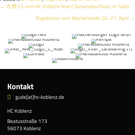
Posts
← 💪😎 C3 vom HC Koblenz feiert Saisonabschluss im Salto
Ergebnisse vom Wochenende 20.-21. April →
navigation
Kontakt
gude[at]hc-koblenz.de
HC Koblenz
Beatusstraße 173
56073 Koblenz