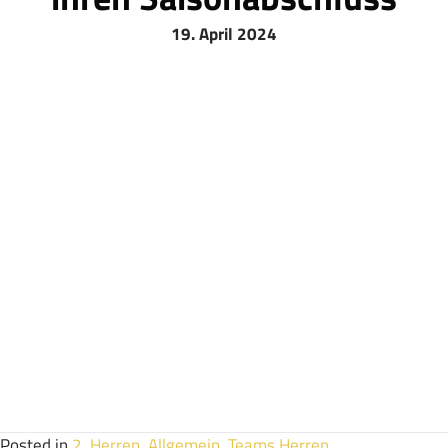
19. April 2024
+++ Gute Handballer sind Spitzen-
Kegler +++
HC Koblenz
: Zum Abschluss der Saison hat sich die Zweite
gestern Abend im Wackeler in Güls beim Kegeln versucht.
In diesem Sinne wünscht die Zweite allen eine ruhige
Sommerpause und den Jugendmannschaften viel Erfolg bei
den anstehenden Quali-Spielen!
Danke an alle, die uns in der Saison tatkräftig unterstützt
haben!
Wir freuen, euch auch nächste Saison wieder in der Halle zu
sehen
Posted in
2. Herren
,
Allgemein
,
Teams Herren