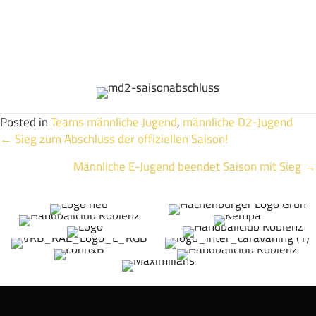
Saison.
Jetzt freuen wir uns alle auf eine kleine Pause, bevor es im
Mai als D1 des HC Koblenz weitergeht!
Posted in
Teams männliche Jugend
,
männliche D2-Jugend
Posts
← Sieg zum Abschluss der offiziellen Saison!
Männliche E-Jugend beendet Saison mit Sieg →
navigation