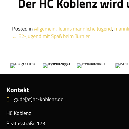
Der HC Koblenz wird 
Posted in
Allgemein
,
Teams männliche Jugend
,
männli
Posts
← E2-Jugend mit Spaß beim Turnier
navigation
Kontakt
gude[at]hc-koblenz.de
HC Koblenz
Beatusstraße 173