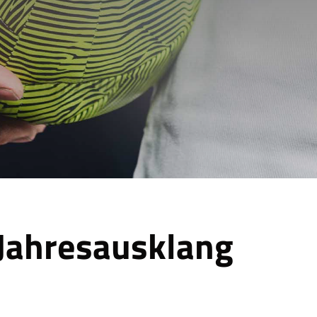
Jahresausklang
eim-Urmitz +++