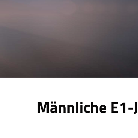
Männliche E1-
+++ Auswärtss