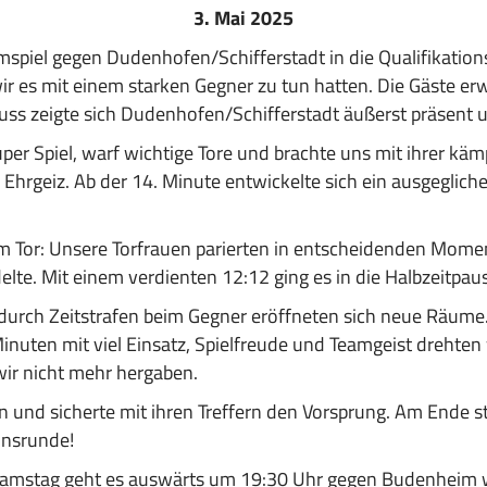
3. Mai 2025
spiel gegen Dudenhofen/Schifferstadt in die Qualifikations
 es mit einem starken Gegner zu tun hatten. Die Gäste erw
ss zeigte sich Dudenhofen/Schifferstadt äußerst präsent u
per Spiel, warf wichtige Tore und brachte uns mit ihrer kä
em Ehrgeiz. Ab der 14. Minute entwickelte sich ein ausgegl
 im Tor: Unsere Torfrauen parierten in entscheidenden Mom
lte. Mit einem verdienten 12:12 ging es in die Halbzeitpau
 durch Zeitstrafen beim Gegner eröffneten sich neue Räume.
nuten mit viel Einsatz, Spielfreude und Teamgeist drehten 
 wir nicht mehr hergaben.
 und sicherte mit ihren Treffern den Vorsprung. Am Ende st
ionsrunde!
Samstag geht es auswärts um 19:30 Uhr gegen Budenheim we