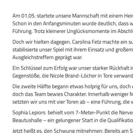
Am 01.05. startete unsere Mannschaft mit einem Heim
Schon in den Anfangsminuten wurde deutlich, dass wir
Führung. Trotz kleinerer Unglücksmomente im Abschlu
Doch wir hielten dagegen. Carolina Fetz machte ein su
stabilisierte unser Spiel mit ihrem Einsatz und groß
Ausgleichstreffern geprägt war.
Ein Schlüssel zum Erfolg war unser starker Rückhalt
Gegenstöße, die Nicole Brand-Löcher in Tore verwande
Die zweite Hälfte begann etwas holprig für uns, doch
doch das Team bewies Charakter. Innerhalb weniger Mi
setzten wir uns mit vier Toren ab – eine Führung, die
Sophia Lepiors behielt vom 7-Meter-Punkt die Nerven
Beautushalle – ein gelungener Start in die Qualifikat
Jetzt heißt es, den Schwung mitnehmen: Bereits am 