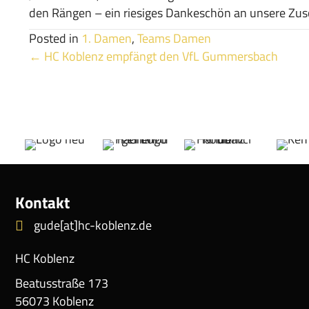
den Rängen – ein riesiges Dankeschön an unsere Zusc
Posted in
1. Damen
,
Teams Damen
Posts
← HC Koblenz empfängt den VfL Gummersbach
navigation
Kontakt
gude[at]hc-koblenz.de
HC Koblenz
Beatusstraße 173
56073 Koblenz