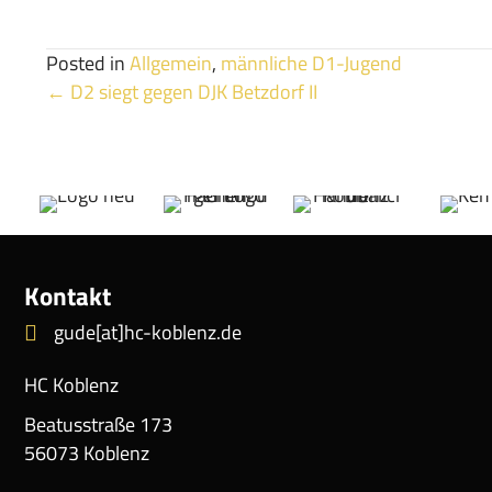
Posted in
Allgemein
,
männliche D1-Jugend
Posts
← D2 siegt gegen DJK Betzdorf II
navigation
Kontakt
gude[at]hc-koblenz.de
HC Koblenz
Beatusstraße 173
56073 Koblenz