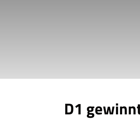
D1 gewinnt
+++ Leistungsspiel in Bonn ebenfalls m