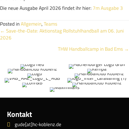
Die neue Ausgabe April 2026 findet ihr hier:
7m Ausgabe 3
Posted in
Allgemein
,
Teams
Posts
← Save-the-Date: Aktionstag Rollstuhlhandball am 06. Juni
2026
navigation
THW Handballcamp in Bad Ems →
Kontakt
gude[at]hc-koblenz.de